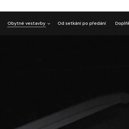
Obytné vestavby
Od setkání po předání
Doplň