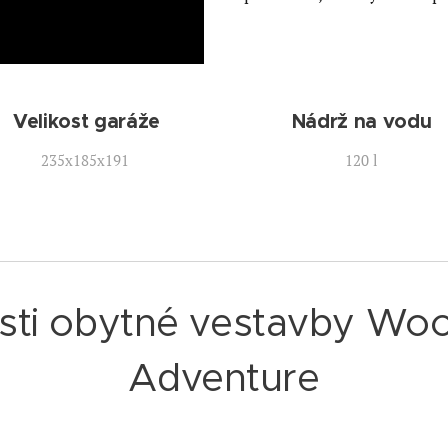
Velikost garáže
Nádrž na vodu
235x185x191
120 l
sti obytné vestavby W
Adventure