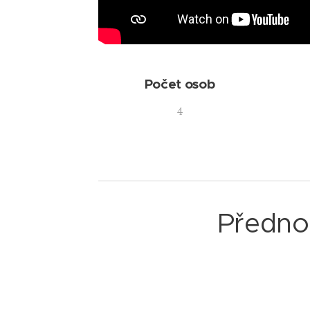
Počet osob
4
Předno