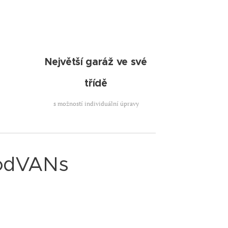
Největší garáž ve své
třídě
s možností individuální úpravy
oodVANs