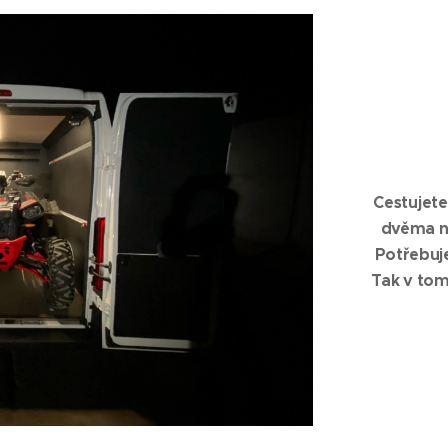
Cestujete
dvěma n
Potřebuj
Tak v tom