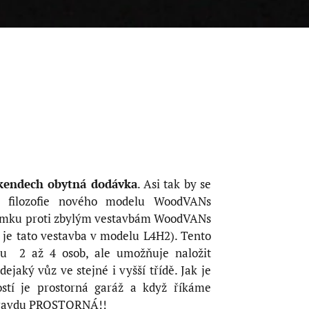
íkendech obytná dodávka
. Asi tak by se
t filozofie nového modelu WoodVANs
ýjimku proti zbylým vestavbám WoodVANs
 je tato vestavba v modelu L4H2). Tento
ou 2 až 4 osob, ale umožňuje naložit
ejaký vůz ve stejné i vyšší třídě. Jak je
stí je prostorná garáž a když říkáme
opravdu PROSTORNÁ!!