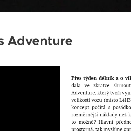
 Adventure
Přes týden dělník a o v
dala ve zkratce shrnou
Adventure, který tvoří v
velikostí vozu (místo L4H3
koncept počítá s posádk
rozměrnější náklady než kd
to možné? Hlavní předno
prostorná, tak myslíme 