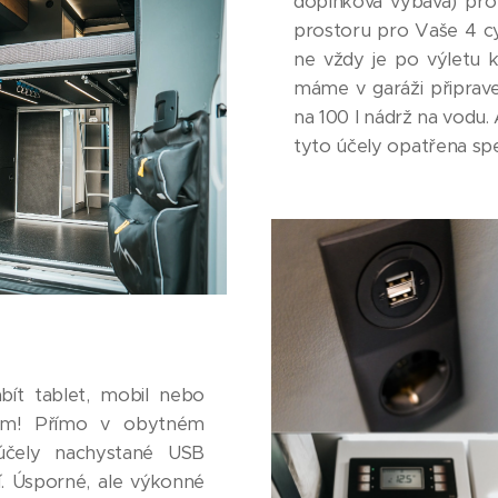
doplňková výbava) pro
prostoru pro Vaše 4 cy
ne vždy je po výletu 
máme v garáži připrave
na 100 l nádrž na vodu. 
tyto účely opatřena sp
bít tablet, mobil nebo
lem! Přímo v obytném
účely nachystané USB
í. Úsporné, ale výkonné