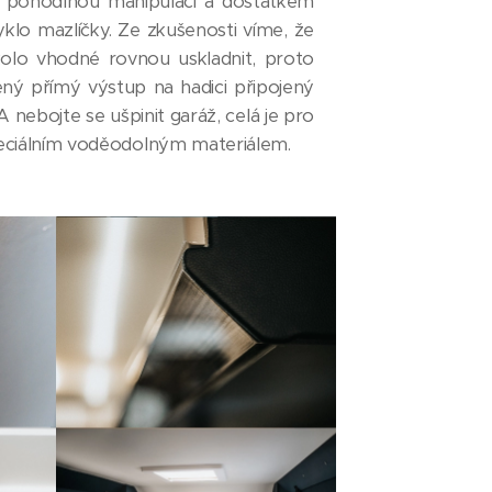
 pohodlnou manipulaci a dostatkem
klo mazlíčky. Ze zkušenosti víme, že
kolo vhodné rovnou uskladnit, proto
ný přímý výstup na hadici připojený
A nebojte se ušpinit garáž, celá je pro
eciálním voděodolným materiálem.