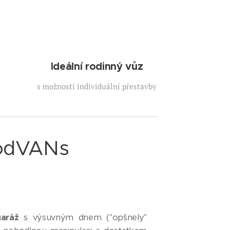
Ideální rodinný vůz
s možností individuální přestavby
oodVANs
aráž
s výsuvným dnem ("opšnely"