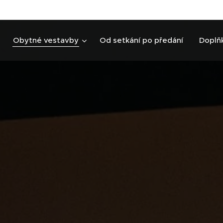
Obytné vestavby
Od setkání po předání
Doplň