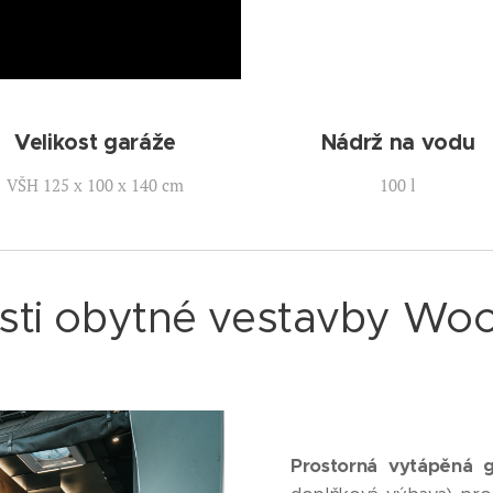
Velikost garáže
Nádrž na vodu
VŠH 125 x 100 x 140 cm
100 l
sti obytné vestavby W
Prostorná vytápěná g