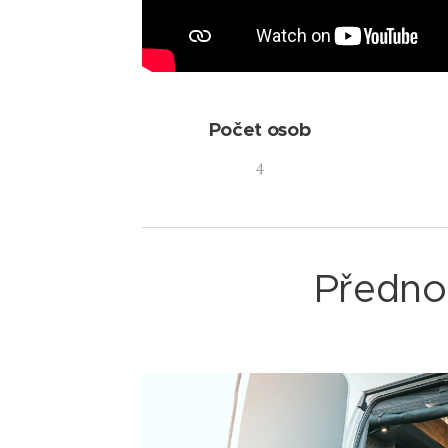
Počet osob
4
Předno