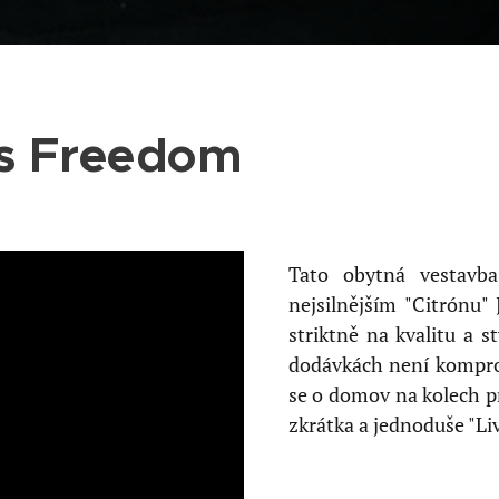
 Freedom
Tato obytná vestavb
nejsilnějším "Citrónu
striktně na kvalitu a s
dodávkách není kompro
se o domov na kolech pr
zkrátka a jednoduše "L