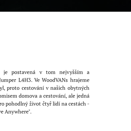
a je postavená v tom nejvyšším a
" Jumper L4H3. Ve WoodVANs hrajeme
tyl, proto cestování v našich obytných
misem domova a cestování, ale jedná
o pohodlný život čtyř lidí na cestách -
ive Anywhere".