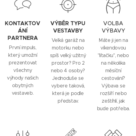
KONTAKTOV
VÝBĚR TYPU
VOLBA
ÁNÍ
VESTAVBY
VÝBAVY
PARTNERA
Velká garáž na
Máte ji jen na
První impuls,
motorku nebo
víkendovou
který umožní
spíš velký užitný
"lítačku", nebo
prezentovat
prostor? Pro 2
na několika
všechny
nebo 4 osoby?
měsíční
výhody našich
Jednoduše se
cestování?
obytných
vybere taková,
Výbava se
vestaveb.
která je podle
rozšíří nebo
představ.
zeštíhlí, jak
bude potřeba.