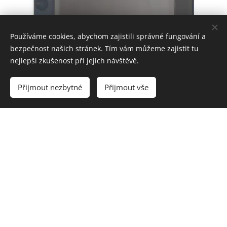
Používáme cookies, abychom zajistili správné fungování a
bezpečnost našich stránek. Tím vám můžeme zajistit tu
nejlepší zkušenost při jejich návštěvě.
Přijmout nezbytné
Přijmout vše
Technická