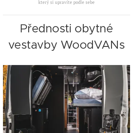
který si upravíte podle sebe
Přednosti obytné
vestavby WoodVANs