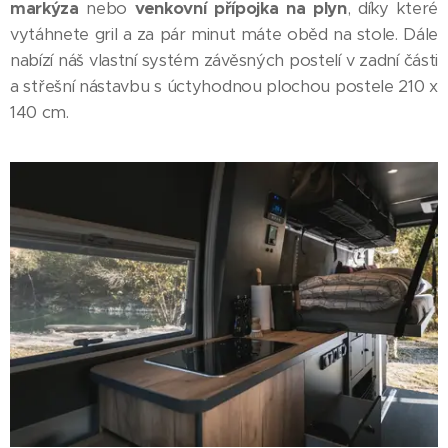
markýza
nebo
venkovní přípojka na plyn
, díky které
vytáhnete gril a za pár minut máte oběd na stole. Dále
nabízí náš vlastní systém závěsných postelí v zadní části
a střešní nástavbu s úctyhodnou plochou postele 210 x
140 cm.