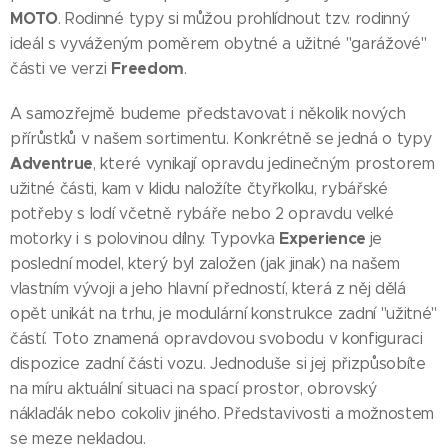
MOTO
. Rodinné typy si můžou prohlídnout tzv. rodinný
ideál s vyváženým poměrem obytné a užitné "garážové"
Freedom
části ve verzi
.
A samozřejmě budeme představovat i několik nových
přírůstků v našem sortimentu. Konkrétně se jedná o typy
Adventrue
, které vynikají opravdu jedinečným prostorem
užitné části, kam v klidu naložíte čtyřkolku, rybářské
potřeby s lodí včetně rybáře nebo 2 opravdu velké
Experience
motorky i s polovinou dílny. Typovka
je
poslední model, který byl založen (jak jinak) na našem
vlastním vývoji a jeho hlavní předností, která z něj dělá
opět unikát na trhu, je modulární konstrukce zadní "užitné"
částí. Toto znamená opravdovou svobodu v konfiguraci
dispozice zadní části vozu. Jednoduše si jej přizpůsobíte
na míru aktuální situaci na spací prostor, obrovský
náklaďák nebo cokoliv jiného. Představivosti a možnostem
se meze nekladou.