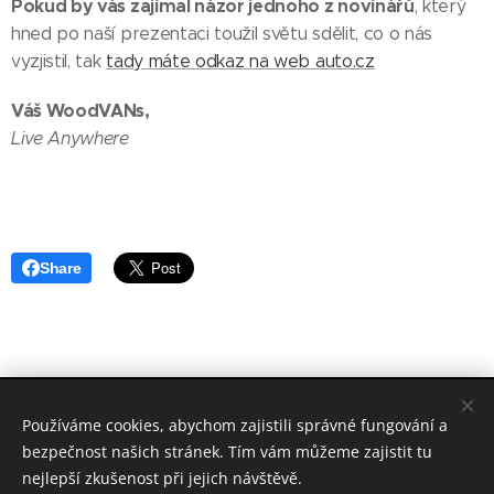
Pokud by vás zajímal názor jednoho z novinářů
, který
hned po naší prezentaci toužil světu sdělit, co o nás
vyzjistil, tak
tady máte odkaz na web auto.cz
Váš WoodVANs,
Live Anywhere
Share
© 2019 WoodVANs s.r.o., Zlobice 162, Zlobice 768 31
Používáme cookies, abychom zajistili správné fungování a
Sledujte nás na sociálních sítích
FACEBOOK
a
INSTAGRAM
bezpečnost našich stránek. Tím vám můžeme zajistit tu
Cookies
nejlepší zkušenost při jejich návštěvě.