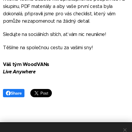
skupinu, PDF materiály a aby vaše první cesta byla
dokonalá, připravili jsme pro vás checklist, který vám
pomůže nezapomenout na žádný detail.
Sledujte na sociálních sítích, ať vám nic neunikne!
Těšíme na společnou cestu za vašimi sny!
Váš tým WoodVANs
Live Anywhere
Share
© 2019 WoodVANs s.r.o., Zlobice 162, Zlobice 768 31