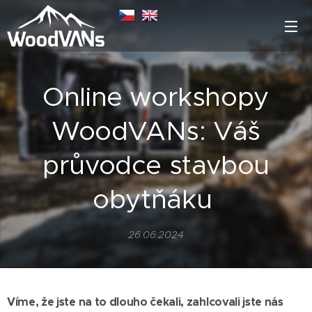
Online workshopy
WoodVANs: Váš
průvodce stavbou
obytňáku
26.06.2024
Víme, že jste na to dlouho čekali, zahlcovali jste nás