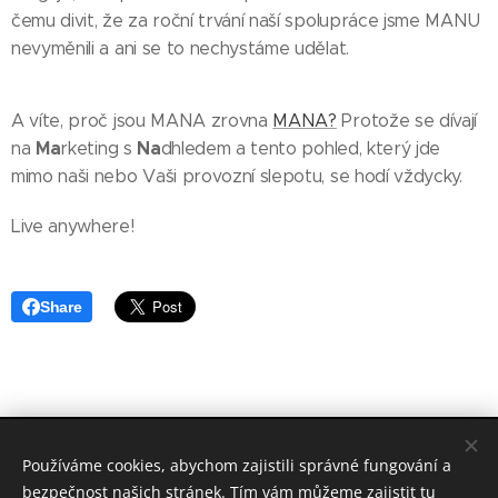
čemu divit, že za roční trvání naší spolupráce jsme MANU
nevyměnili a ani se to nechystáme udělat.
A víte, proč jsou MANA zrovna
MANA?
Protože se dívají
Ma
Na
na
rketing s
dhledem a tento pohled, který jde
mimo naši nebo Vaši provozní slepotu, se hodí vždycky.
Live anywhere!
Share
© 2019 WoodVANs s.r.o., Zlobice 162, Zlobice 768 31
Používáme cookies, abychom zajistili správné fungování a
Sledujte nás na sociálních sítích
FACEBOOK
a
INSTAGRAM
bezpečnost našich stránek. Tím vám můžeme zajistit tu