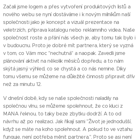
Začali jsme logem a přes vytvoření produktových listů a
nového webu se nyní dostáváme i k novým milníkům naší
společnosti jako je koncept a vizuál prezentace na
veletrzích, příprava katalogu nebo reklamního videa. Naše
společnost roste a přání nás všech je, aby tomu tak bylo i
v budoucnu. Proto je dobré mít partnera, který se vyzná
v tom, co Vám moc "nechutná" a naopak. Zavedli jsme
plánování aktivit na několik měsíců dopředu, a to nám
skýtá jasný výhled, co se chystá a co nás nemine. Díky
tomu všemu se můžeme na důležité činnosti připravit dřív
než za minutu 12.
V dnešní době, kdy se naše společnosti naladily na
společnou vlnu, se můžeme spolehnout, že co kluci z
MANA řeknou, to taky beze zbytku dodrží. A to od
návrhu až po realizaci. Jak říkají sami "Život je jednodušší,
když se máte na koho spolehnout. A pokud to ve vztahu
funguje, není potřeba měnit partnera.". Proto se asi není