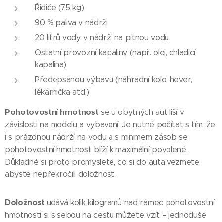
Řidiče (75 kg)
90 % paliva v nádrži
20 litrů vody v nádrži na pitnou vodu
Ostatní provozní kapaliny (např. olej, chladicí
kapalina)
Předepsanou výbavu (náhradní kolo, hever,
lékárnička atd.)
Pohotovostní hmotnost
se u obytných aut liší v
závislosti na modelu a vybavení. Je nutné počítat s tím, že
i s prázdnou nádrží na vodu a s minimem zásob se
pohotovostní hmotnost blíží k maximální povolené.
Důkladně si proto promyslete, co si do auta vezmete,
abyste nepřekročili doložnost.
Doložnost
udává kolik kilogramů nad rámec pohotovostní
hmotnosti si s sebou na cestu můžete vzít – jednoduše