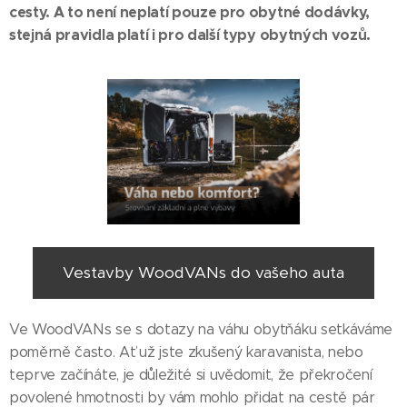
cesty. A to není neplatí pouze pro obytné dodávky,
stejná pravidla platí i pro další typy obytných vozů.
Vestavby WoodVANs do vašeho auta
Ve WoodVANs se s dotazy na váhu obytňáku setkáváme
poměrně často. Ať už jste zkušený karavanista, nebo
teprve začínáte, je důležité si uvědomit, že překročení
povolené hmotnosti by vám mohlo přidat na cestě pár