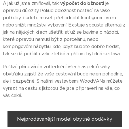
výpočet doložnosti
A jak už jsme zmiňovali, tak
je
opravdu důležitý. Pokud doložnost nestačí na vaše
potřeby, budete muset přehodnotit konfiguraci vozu
nebo snížit množství vybavení. Existuje spousta alternativ,
jak na nějakých kilech ušetřit, ať už se bavíme o nádobí,
které opravdu nemusí být z porcelánu, nebo
kempingovém nábytku, kde, když budete dobře hledat,
tak se dá pořídit i velice lehká a přitom bytelná sestava.
Pečlivé plánování a zohlednění všech aspektů váhy
obytňáku zajistí, že vaše cestování bude nejen pohodlné,
ale i bezpečné. S našimi vestavbami WoodVANs můžete
vyrazit na cestu s jistotou, že jste připraveni na vše, co
vás čeká.
Nejprodávanější model obytné dodávky