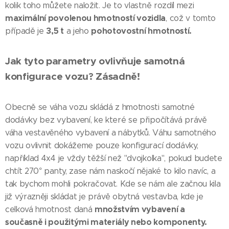
kolik toho můžete naložit. Je to vlastně rozdíl mezi
maximální povolenou hmotností vozidla
, což v tomto
3,5 t
pohotovostní hmotností.
případě je
a jeho
Jak tyto parametry ovlivňuje samotná
konfigurace vozu? Zásadně!
Obecně se váha vozu skládá z hmotnosti samotné
dodávky bez vybavení, ke které se připočítává právě
váha vestavěného vybavení a nábytků. Váhu samotného
vozu ovlivnit dokážeme pouze konfigurací dodávky,
například 4x4 je vždy těžší než "dvojkolka", pokud budete
chtít 270° panty, zase nám naskočí nějaké to kilo navíc, a
tak bychom mohli pokračovat. Kde se nám ale začnou kila
již výrazněji skládat je právě obytná vestavba, kde je
množstvím vybavení a
celková hmotnost daná
současně i použitými materiály nebo komponenty.