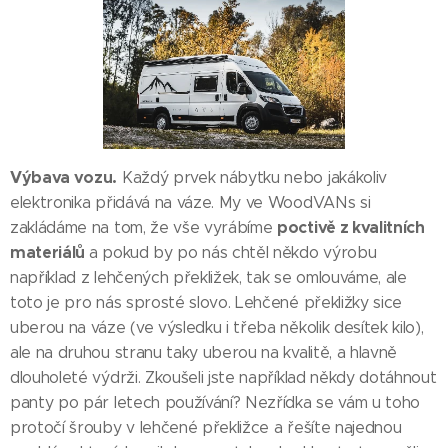
Výbava vozu.
Každý prvek nábytku nebo jakákoliv
elektronika přidává na váze. My ve WoodVANs si
poctivě z kvalitních
zakládáme na tom, že vše vyrábíme
materiálů
a pokud by po nás chtěl někdo výrobu
například z lehčených překližek, tak se omlouváme, ale
toto je pro nás sprosté slovo. Lehčené překližky sice
uberou na váze (ve výsledku i třeba několik desítek kilo),
ale na druhou stranu taky uberou na kvalitě, a hlavně
dlouholeté výdrži. Zkoušeli jste například někdy dotáhnout
panty po pár letech používání? Nezřídka se vám u toho
protočí šrouby v lehčené překližce a řešíte najednou