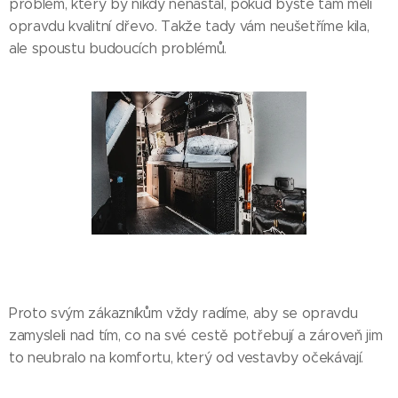
problém, který by nikdy nenastal, pokud byste tam měli
opravdu kvalitní dřevo. Takže tady vám neušetříme kila,
ale spoustu budoucích problémů.
Proto svým zákazníkům vždy radíme, aby se opravdu
zamysleli nad tím, co na své cestě potřebují a zároveň jim
to neubralo na komfortu, který od vestavby očekávají.