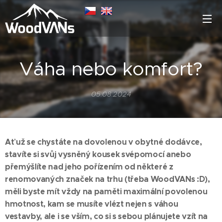
Váha nebo komfort?
05.08.2024
Ať už se chystáte na dovolenou v obytné dodávce,
stavíte si svůj vysněný kousek svépomocí anebo
přemýšlíte nad jeho pořízením od některé z
renomovaných značek na trhu (třeba WoodVANs :D),
měli byste mít vždy na paměti maximální povolenou
hmotnost, kam se musíte vlézt nejen s váhou
vestavby, ale i se vším, co si s sebou plánujete vzít na