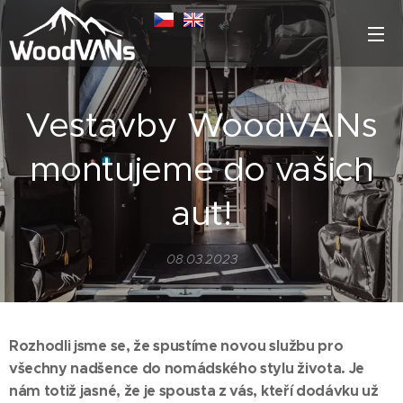
Vestavby WoodVANs
montujeme do vašich
aut!
08.03.2023
Rozhodli jsme se, že spustíme novou službu pro
všechny nadšence do nomádského stylu života. Je
nám totiž jasné, že je spousta z vás, kteří dodávku už