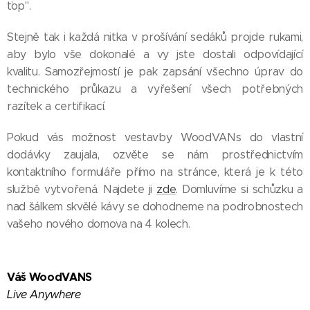
ťop".
Stejně tak i každá nitka v prošívání sedáků projde rukami,
aby bylo vše dokonalé a vy jste dostali odpovídající
kvalitu. Samozřejmostí je pak zapsání všechno úprav do
technického průkazu a vyřešení všech potřebných
razítek a certifikací.
Pokud vás možnost vestavby WoodVANs do vlastní
dodávky zaujala, ozvěte se nám prostřednictvím
kontaktního formuláře přímo na stránce, která je k této
službě vytvořená. Najdete ji
zde
. Domluvíme si schůzku a
nad šálkem skvělé kávy se dohodneme na podrobnostech
vašeho nového domova na 4 kolech.
Váš WoodVANS
Live Anywhere