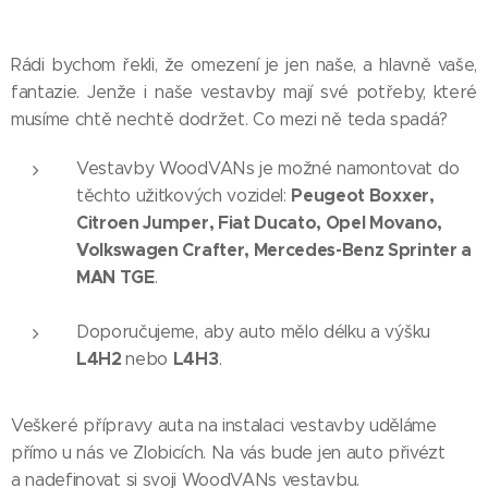
Rádi bychom řekli, že omezení je jen naše, a hlavně vaše,
fantazie. Jenže i naše vestavby mají své potřeby, které
musíme chtě nechtě dodržet. Co mezi ně teda spadá?
Vestavby WoodVANs je možné namontovat do
Peugeot Boxxer,
těchto užitkových vozidel:
Citroen Jumper, Fiat Ducato, Opel Movano,
Volkswagen Crafter, Mercedes-Benz Sprinter a
MAN TGE
.
Doporučujeme, aby auto mělo délku a výšku
L4H2
L4H3
nebo
.
Veškeré přípravy auta na instalaci vestavby uděláme
přímo u nás ve Zlobicích. Na vás bude jen auto přivézt
a nadefinovat si svoji WoodVANs vestavbu.