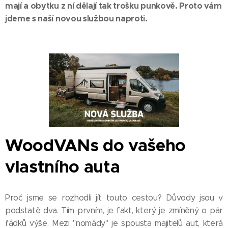
mají a obytku z ní dělají tak trošku punkově. Proto vám
jdeme s naší novou službou naproti.
WoodVANs do vašeho
vlastního auta
Proč jsme se rozhodli jít touto cestou? Důvody jsou v
podstatě dva. Tím prvním, je fakt, který je zmíněný o pár
řádků výše. Mezi "nomády" je spousta majitelů aut, která