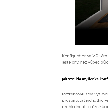
Konfigurátor ve VR vám n
ještě dřív, než vůbec půj
Jak vznikla myšlenka konf
Potřebovali jsme vytvoř
prezentovat jednotlivé v
prohlédnout si různé kom