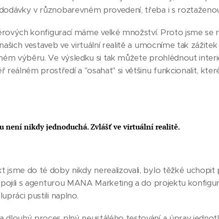
dodávky v různobarevném provedení, třeba i s roztaženo
iérových konfigurací máme velké množství. Proto jsme se r
našich vestaveb ve virtuální realitě a umocníme tak zážite
ném výběru. Ve výsledku si tak můžete prohlédnout interi
eálném prostředí a "osahat" si většinu funkcionalit, kte
 není nikdy jednoduchá. Zvlášť ve virtuální realitě.
jsme do té doby nikdy nerealizovali, bylo těžké uchopit 
spojili s agenturou MANA Marketing a do projektu konfigurát
práci pustili naplno.
 dlouhý proces plný neustálého testování a úprav jednotl