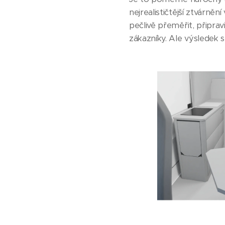
nejrealističtější ztvárněn
pečlivě přeměřit, připra
zákazníky. Ale výsledek s