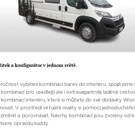
žitek a konfigurátor v jednom světě.
čnost vybíraní kombinací barev do interiéru, spojili jsme 
ch kombinací pro usedlejší ale i extravagantněji laděné cest
kombinací interiéru, které si můžete do své dodávky Wo
ovat. V prostředí virtuální reality si pomocí jednoduché
a změnit a porovnávat. Návrhy kombinací jsou zvoleny od k
vybere opravdu každý.