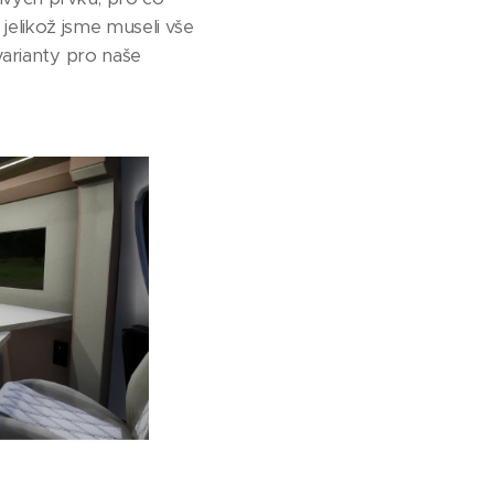
, jelikož jsme museli vše
varianty pro naše