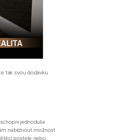
íte tak svou dodávku
 schopni jednoduše
m vám nabídnout možnost
uštěcí postele nebo