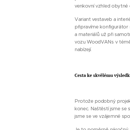
venkovní vzhled obytné 
Variant vestaveb a inter
připravíme konfigurátor 
a materiálů už při samot
vozu WoodVANs v téměř r
nabízejí.
Cesta ke skvělému výsledku
Protože podobný projekt 
konec. Naštěstí jsme se 
jsme se ve vzájemné spolu
Je to poměrně náročný a