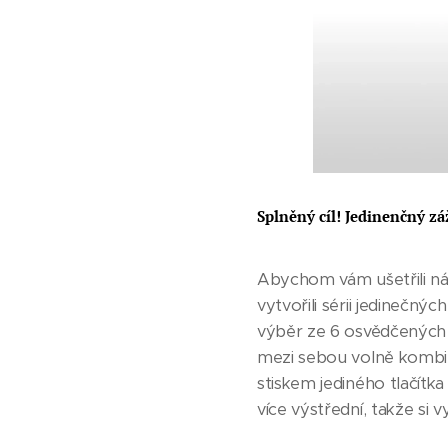
Splněný cíl! Jedinenčný zá
Abychom vám ušetřili náro
vytvořili sérii jedinečný
výběr ze 6 osvědčených 
mezi sebou volně kombin
stiskem jediného tlačítk
více výstřední, takže si 