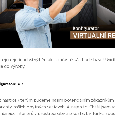
ejen zjednoduší výběr, ale současně vás bude bavit! Uvid
de do výroby.
igurátoru VR
it nástroj, kterým budeme našim potenciálním zákazníkům
arianty našich obytných vestaveb. A nejen to. Chtěli jse
binace interiérů v prostředí obytné vestavby, funkci spo