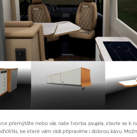
 přemýšlíte nebo vás naše tvorba zaujala, stavte se k ná
VANs, ke které vám rádi připravíme i dobrou kávu. Možn