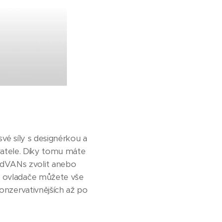
své síly s designérkou a
ovatele. Díky tomu máte
odVANs zvolit anebo
ho ovladače můžete vše
onzervativnějších až po