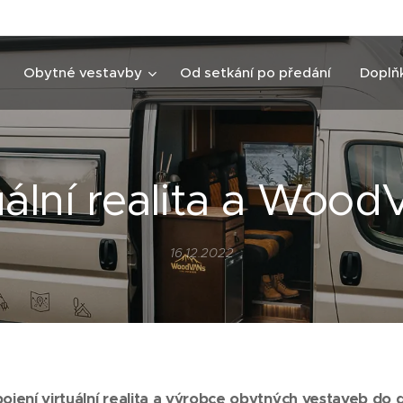
Obytné vestavby
Od setkání po předání
Doplň
uální realita a Woo
16.12.2022
pojení virtuální realita a výrobce obytných vestaveb d