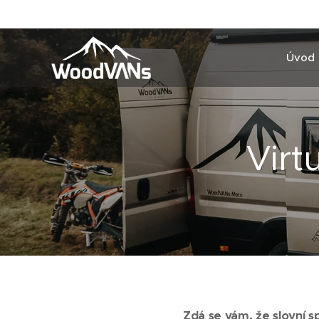
Úvod
Virt
Zdá se vám, že slovní s