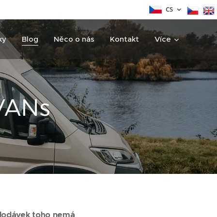
CS
ky
Blog
Něco o nás
Kontakt
Více
dVANs
o dodávek toho nemá