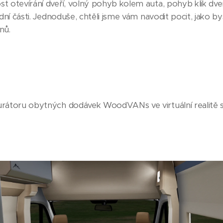
t otevírání dveří, volný pohyb kolem auta, pohyb klik dv
dní části. Jednoduše, chtěli jsme vám navodit pocit, jako by
nů.
rátoru obytných dodávek WoodVANs ve virtuální realitě 