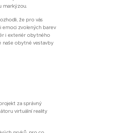
u markýzou.
ozhodli, že pro vás
k i emoci zvolených barev
ér i exteriér obytného
ré naše obytné vestavby
projekt za správný
oru virtuální reality
ivých prvků, pro co