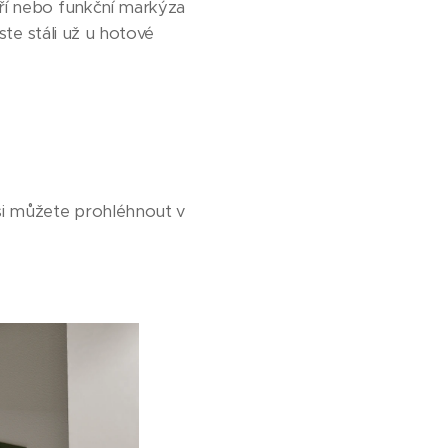
eří nebo funkční markýza
ste stáli už u hotové
si můžete prohléhnout v