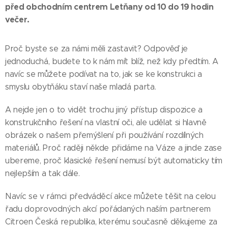
před obchodním centrem Letňany od 10 do 19 hodin
večer.
Proč byste se za námi měli zastavit? Odpověď je
jednoduchá, budete to k nám mít blíž, než kdy předtím. A
navíc se můžete podívat na to, jak se ke konstrukci a
smyslu obytňáku staví naše mladá parta.
A nejde jen o to vidět trochu jiný přístup dispozice a
konstrukčního řešení na vlastní oči, ale udělat si hlavně
obrázek o našem přemýšlení při používání rozdílných
materiálů. Proč raději někde přidáme na Váze a jinde zase
ubereme, proč klasické řešení nemusí být automaticky tím
nejlepším a tak dále.
Navíc se v rámci předváděcí akce můžete těšit na celou
řadu doprovodných akcí pořádaných naším partnerem
Citroen Česká republika, kterému současně děkujeme za