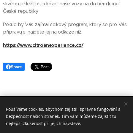
skvělou příležitost ukázat naše vozy na druhém konci
České republiky.
Pokud by Vás zajímal celkový program, který se pro Vás
připravuje, najdete jej na odkaze níž:
https://www.citroenexperience.cz/
Share
© 2019 WoodVANs s.r.o., Zlobice 162, Zlobice 768 31
Používáme cookies, abychom zajistili správné fungování a
Sledujte nás na sociálních sítích
FACEBOOK
a
INSTAGRAM
bezpečnost našich stránek. Tím vám můžeme zajistit tu
Cookies
nejlepší zkušenost při jejich návštěvě.